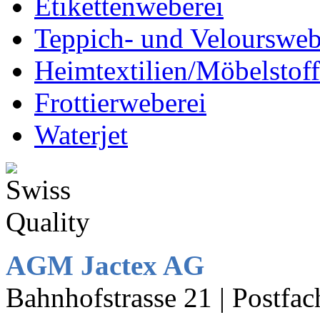
Etikettenweberei
Teppich- und Veloursweb
Heimtextilien/Möbelstof
Frottierweberei
Waterjet
AGM Jactex AG
Bahnhofstrasse 21 | Postf