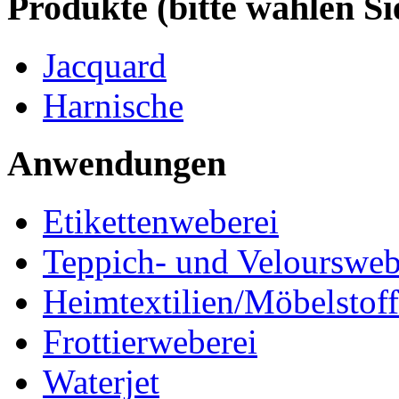
Produkte (bitte wählen Si
Jacquard
Harnische
Anwendungen
Etikettenweberei
Teppich- und Veloursweb
Heimtextilien/Möbelstof
Frottierweberei
Waterjet