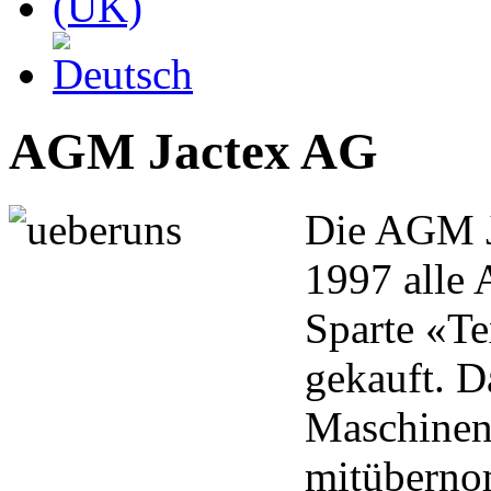
AGM Jactex AG
Die AGM Ja
1997 alle 
Sparte «T
gekauft. D
Maschinen
mitübern