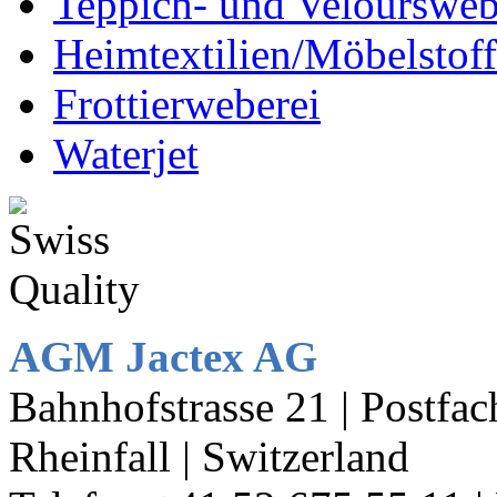
Teppich- und Veloursweb
Heimtextilien/Möbelstof
Frottierweberei
Waterjet
AGM Jactex AG
Bahnhofstrasse 21 | Postf
Rheinfall | Switzerland